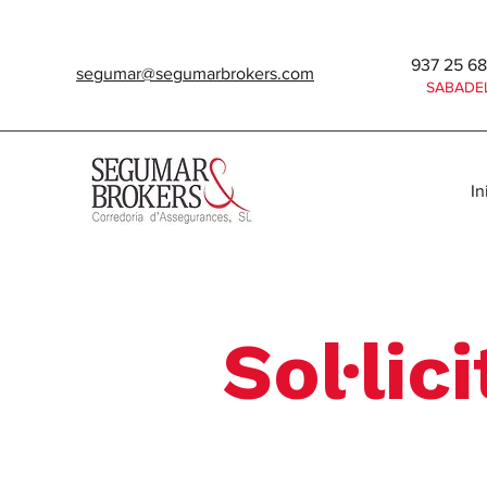
937 25 6
segumar@segumarbrokers.com
SABADE
In
Sol·li