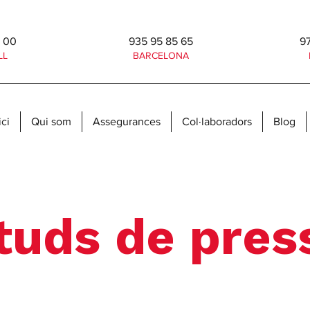
8 00
935 95 85 65
97
LL
BARCELONA
ici
Qui som
Assegurances
Col·laboradors
Blog
cituds de pre