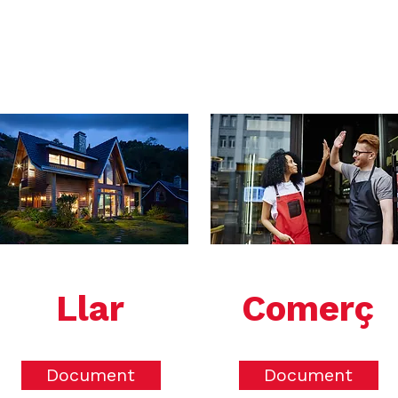
Llar
Comerç
Document
Document