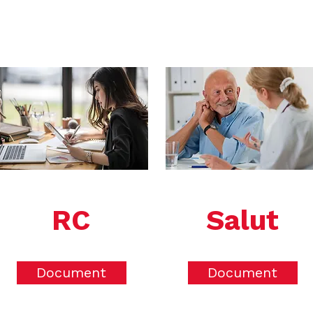
RC
Salut
Document
Document