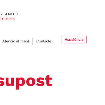
2 51 40 09
FIGUERES
Assistència
Atenció al client
Contacte
ssupost